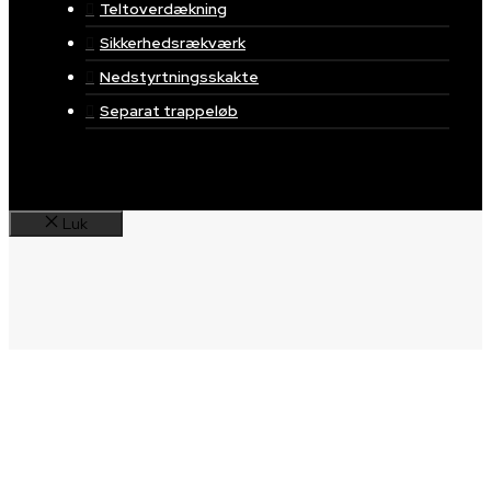
Teltoverdækning
Sikkerhedsrækværk
Nedstyrtningsskakte
Separat trappeløb
Luk