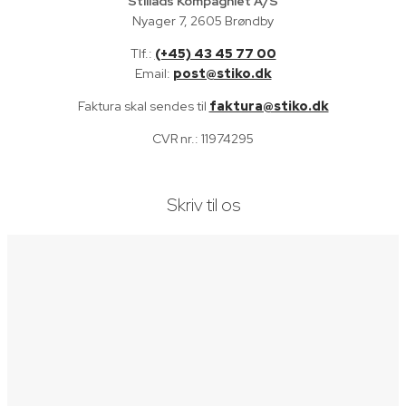
Stillads Kompagniet A/S
Nyager 7, 2605 Brøndby
Tlf.:
(+45) 43 45 77 00
Email:
post@stiko.dk
Faktura skal sendes til
faktura@stiko.dk
CVR nr.: 11974295
Skriv til os