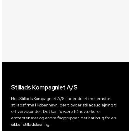
Stillads Kompagniet A/S
Hos Stillads Kompagniet A/S finder du et mellemstort
stilladsfirma i København, der tilbyder stilladsudlejning til
erhvervskunder. Det kan fx være håndværkere,
entreprenører og andre faggrupper, der har brug for en
sikker stilladsløsning.