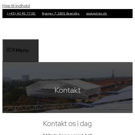
Hop til indhold
(+45) 43 45 77 00
Nyager 7, 2605 Brøndby
post@stiko.dk
Menu
Kontakt
Kontakt os i dag