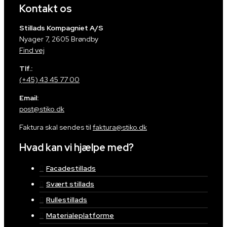
Kontakt os
Stillads Kompagniet A/S
Nyager 7, 2605 Brøndby
Find vej
Tlf.:
(+45) 43 45 77 00
Email:
post@stiko.dk
Faktura skal sendes til
faktura@stiko.dk
Hvad kan vi hjælpe med?
Facadestillads
Svært stillads
Rullestillads
Materialeplatforme