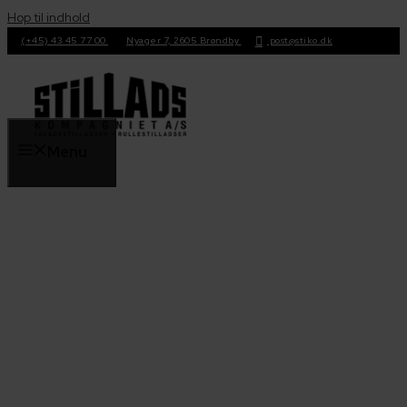
Hop til indhold
(+45) 43 45 77 00
Nyager 7, 2605 Brøndby
post@stiko.dk
Menu