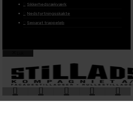
Sikkerhedsrækværk
Nedstyrtningsskakte
Separat trappeløb
Luk